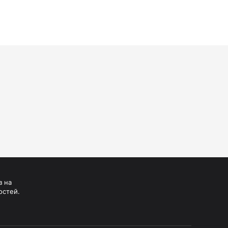
Манжеты для тонометров
Механические тонометры
з на
остей.