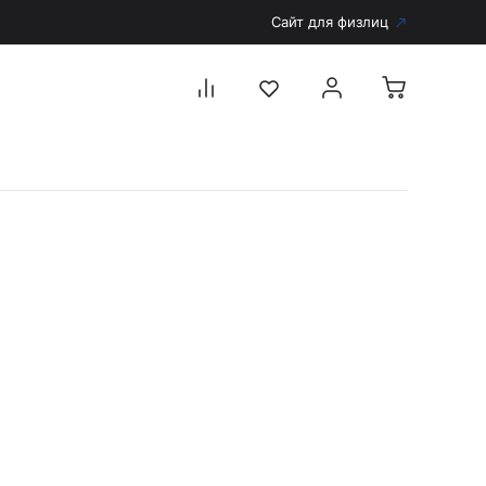
Сайт для физлиц
Перейти в каталог
Дерматоскопы и аксессуары
Аксессуары для дерматоскопов
Дерматоскопы
Диагностика
Тонометры
Запасные части и комплектующие
Аккумуляторы и зарядные устройства
Рукоятки для диагностических приборов