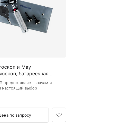
Камертоны и наборы
Камертоны
Наборы камертонов
Медицинские светильники
Запасные части к медицинским светильникам
Медицинские осветители
Налобные осветители и рефлекторы
Пневможгуты и аксессуары
Отоскоп и May
Аксессуары для komprimeter
оскоп, батареечная...
Манжеты для komprimeter
Пневможгуты komprimeter
i® предоставляет врачам и
м настоящий выбор
Пульсоксиметры ri-fox N
Термометры и аксессуары
Цена по запросу