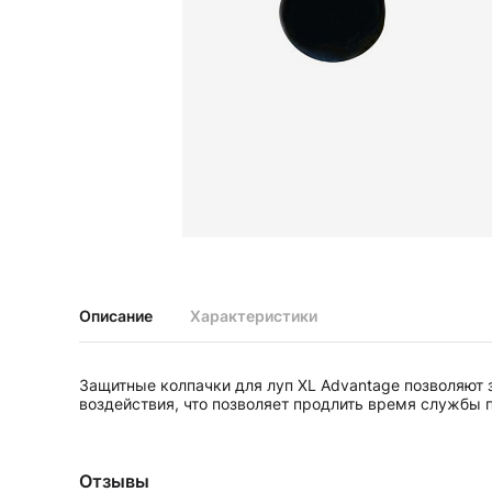
Диагностические наборы EliteVue
Диагностические наборы perfect
Диагностические наборы ri-scope L
Диагностические наборы uni, May
Неврологические молоточки и аксессуары
Аксессуары для неврологических молоточков
Неврологические молоточки
Офтальмоскопы и ретиноскопы
Аксессуары для офтальмоскопов и ретиноскопов
Офтальмоскопы
Офтальмоскопы налобные бинокулярные
Описание
Характеристики
Ретиноскопы и наборы ri-vision
Стетоскопы и запасные части
Защитные колпачки для луп XL Advantage позволяют 
Запасные части для стетоскопов
воздействия, что позволяет продлить время службы 
Стетоскопы
Отзывы