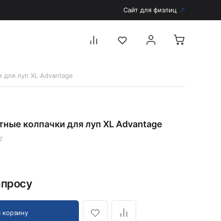
Сайт для физлиц
 для луп XL Advantage
Перейти в каталог
Дерматоскопы и аксессуары
ные колпачки для луп XL Advantage
Аксессуары для дерматоскопов
Дерматоскопы
7
Диагностика
Тонометры
апросу
Запасные части и комплектующие
Аккумуляторы и зарядные устройства
Рукоятки для диагностических приборов
В корзину