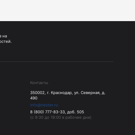
з на
остей.
Контакты
350002, г. Краснодар, ул. Северная, д.
490
info@riester.ru
8 (800) 777-83-33, доб. 505
(с 9:30 до 18:00 в рабочие дни)