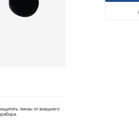
Камертоны и наборы
Камертоны
Наборы камертонов
Медицинские светильники
Запасные части к медицинским светильникам
Медицинские осветители
Налобные осветители и рефлекторы
Пневможгуты и аксессуары
Аксессуары для komprimeter
Манжеты для komprimeter
Пневможгуты komprimeter
Пульсоксиметры ri-fox N
защитить линзы от внешнего
Термометры и аксессуары
прибора.