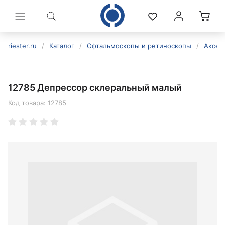
riester.ru
/
Каталог
/
Офтальмоскопы и ретиноскопы
/
Аксес
12785 Депрессор склеральный малый
Код товара:
12785
политикой конфиденциальности