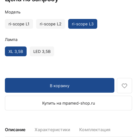
Модель
ri-scope L1
ri-scope L2
ri-scope L3
Лампа
XL 3,5В
LED 3,5В
В корзину
Купить на mpamed-shop.ru
Описание
Характеристики
Комплектация