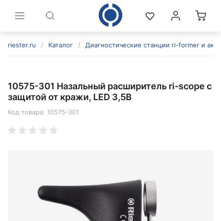
riester.ru
/
Каталог
/
Диагностические станции ri-former и акс
10575-301 Назальный расширитель ri-scope с
защитой от кражи, LED 3,5В
Код товара:
10575-301
политикой конфиденциальности