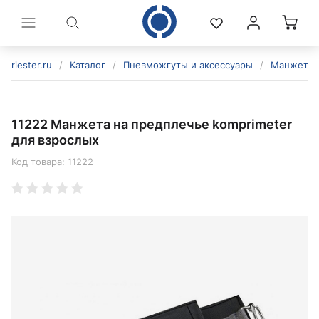
riester.ru
/
Каталог
/
Пневможгуты и аксессуары
/
Манжеты д
11222 Манжета на предплечье komprimeter
для взрослых
Код товара:
11222
политикой конфиденциальности