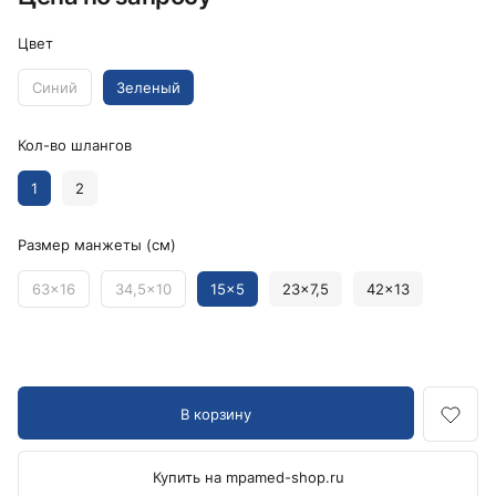
Цвет
Синий
Зеленый
Кол-во шлангов
1
2
Размер манжеты (см)
63x16
34,5x10
15x5
23x7,5
42x13
В корзину
Купить на mpamed-shop.ru