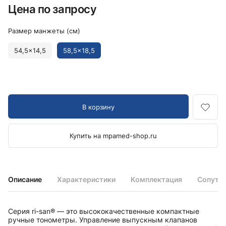
Цена по запросу
Размер манжеты (см)
54,5x14,5
58,5x18,5
В корзину
Купить на mpamed-shop.ru
Описание
Характеристики
Комплектация
Сопутс
Серия ri-san® — это высококачественные компактные
ручные тонометры. Управление выпускным клапанов