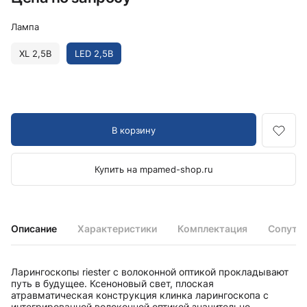
Лампа
XL 2,5В
LED 2,5В
В корзину
Купить на mpamed-shop.ru
Описание
Характеристики
Комплектация
Сопутс
Ларингоскопы riester с волоконной оптикой прокладывают
путь в будущее. Ксеноновый свет, плоская
атравматическая конструкция клинка ларингоскопа с
интегрированной волоконной оптикой значительно