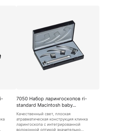
Манжеты для тонометров
Механические тонометры
i-
7050 Набор ларингоскопов ri-
standard Macintosh baby...
Качественный свет, плоская
нка
атравматическая конструкция клинка
ларингоскопа с интегрированной
волоконной оптикой значительно