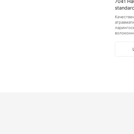
7041 На
standard
Качестве
атравмат
ларингос
волоконн
улучшает
интубаци