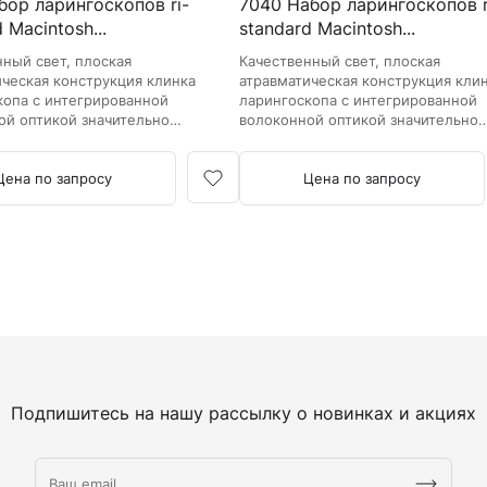
бор ларингоскопов ri-
7040 Набор ларингоскопов r
 Macintosh...
standard Macintosh...
нный свет, плоская
Качественный свет, плоская
ическая конструкция клинка
атравматическая конструкция кли
копа с интегрированной
ларингоскопа с интегрированной
ой оптикой значительно
волоконной оптикой значительно
 обзор и упрощает
улучшает обзор и упрощает
ю.
интубацию.
Цена по запросу
Цена по запросу
Подпишитесь на нашу рассылку о новинках и акциях