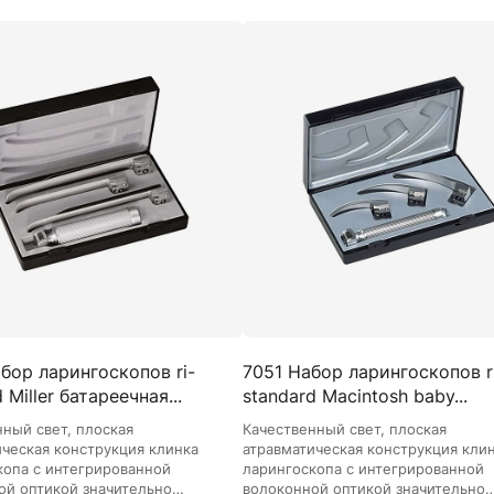
бор ларингоскопов ri-
7051 Набор ларингоскопов r
 Miller батареечная...
standard Macintosh baby...
нный свет, плоская
Качественный свет, плоская
ическая конструкция клинка
атравматическая конструкция кли
копа с интегрированной
ларингоскопа с интегрированной
ой оптикой значительно
волоконной оптикой значительно