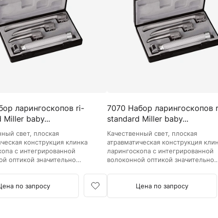
Камертоны и наборы
Камертоны
Наборы камертонов
Медицинские светильники
Запасные части к медицинским светильникам
Медицинские осветители
Налобные осветители и рефлекторы
Пневможгуты и аксессуары
бор ларингоскопов ri-
7070 Набор ларингоскопов r
Аксессуары для komprimeter
 Miller baby...
standard Miller baby...
Манжеты для komprimeter
Пневможгуты komprimeter
нный свет, плоская
Качественный свет, плоская
ическая конструкция клинка
атравматическая конструкция кли
копа с интегрированной
ларингоскопа с интегрированной
Пульсоксиметры ri-fox N
ой оптикой значительно
волоконной оптикой значительно
 обзор и упрощает
улучшает обзор и упрощает
Термометры и аксессуары
ю.
интубацию.
Цена по запросу
Цена по запросу