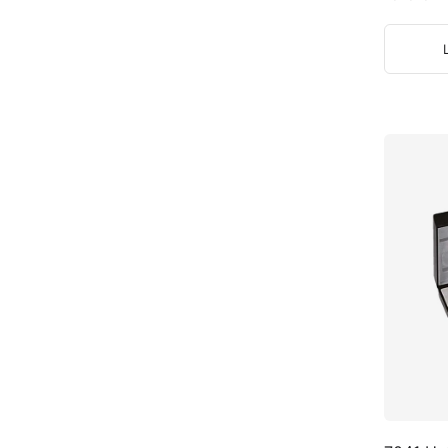
улучшает
интубаци