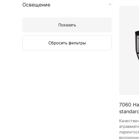
Освещение
Показать
Сбросить фильтры
7060 На
standard
Качестве
атравмат
ларингос
волоконн