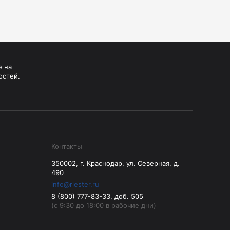
з на
остей.
Контакты
350002, г. Краснодар, ул. Северная, д.
490
info@riester.ru
8 (800) 777-83-33, доб. 505
(с 9:30 до 18:00 в рабочие дни)