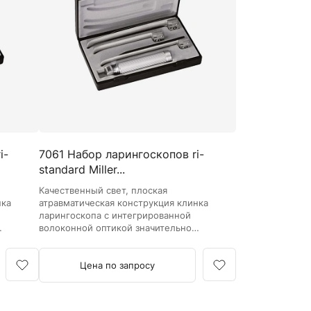
Кровоостанавливающие жгуты
Ларингоскопы
Аксессуары для ларингоскопов
Стандартные ларингоскопы
Фиброоптические ларингоскопы
Отоскопы и ЛОР-наборы
ЛОР-наборы
i-
7061 Набор ларингоскопов ri-
Отоскопы
standard Miller...
Ушные воронки для отоскопов
Качественный свет, плоская
Приборы для внутривенного вливания под
нка
атравматическая конструкция клинка
давлением
ларингоскопа с интегрированной
волоконной оптикой значительно
Манжеты и аксессуары Metpak
улучшает обзор и упрощает
Приборы для инфузий Metpak
интубацию.
Цена по запросу
Тонометры
Автоматические тонометры
Аксессуары для тонометров