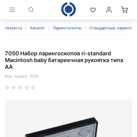
riester.ru
/
Каталог
/
Ларингоскопы
/
Стандартные ларингос
7050 Набор ларингоскопов ri-standard
Macintosh baby батареечная рукоятка типа
AA
Код товара:
7050
политикой конфиденциальности