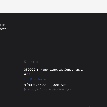
з на
остей.
Контакты
350002, г. Краснодар, ул. Северная, д.
490
info@riester.ru
8 (800) 777-83-33, доб. 505
(с 9:30 до 18:00 в рабочие дни)