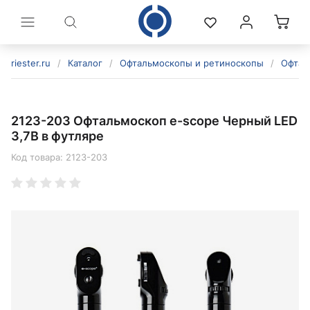
riester.ru
/
Каталог
/
Офтальмоскопы и ретиноскопы
/
Офтал
2123-203 Офтальмоскоп e-scope Черный LED
3,7В в футляре
Код товара:
2123-203
политикой конфиденциальности