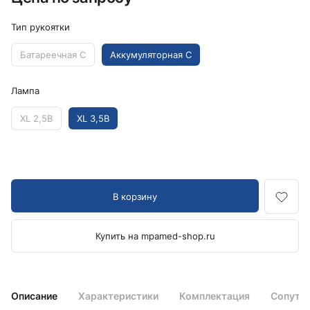
Тип рукоятки
Батареечная C
Аккумуляторная C
Лампа
XL 2,5В
XL 3,5В
В корзину
Купить на mpamed-shop.ru
Описание
Характеристики
Комплектация
Сопутс