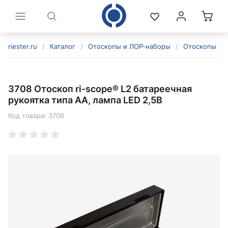
riester.ru
/
Каталог
/
Отоскопы и ЛОР-наборы
/
Отоскопы
/
3708 Отоскоп ri-scope® L2 батареечная
рукоятка типа AA, лампа LED 2,5В
Код товара:
3708
политикой конфиденциальности