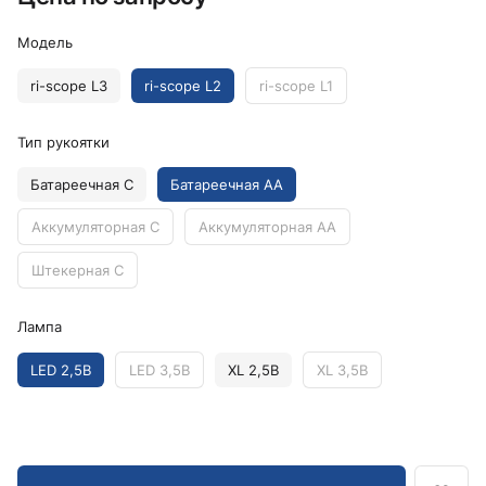
Модель
ri-scope L3
ri-scope L2
ri-scope L1
Тип рукоятки
Батареечная C
Батареечная AA
Аккумуляторная C
Аккумуляторная AA
Штекерная C
Лампа
LED 2,5В
LED 3,5В
XL 2,5В
XL 3,5В