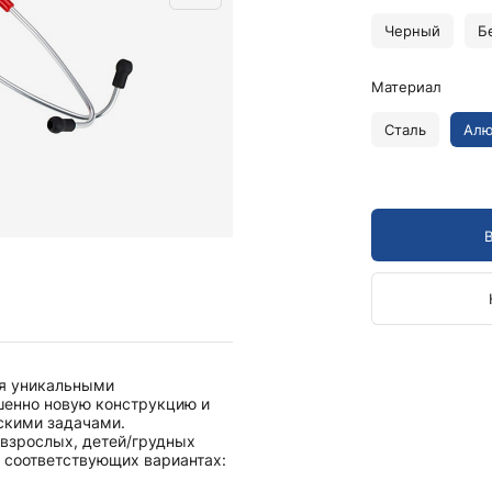
Камертоны и наборы
Камертоны
Черный
Б
Наборы камертонов
Материал
Медицинские светильники
Запасные части к медицинским светильникам
Сталь
Ал
Медицинские осветители
Налобные осветители и рефлекторы
Пневможгуты и аксессуары
Аксессуары для komprimeter
Манжеты для komprimeter
Пневможгуты komprimeter
Пульсоксиметры ri-fox N
ся уникальными
Термометры и аксессуары
шенно новую конструкцию и
скими задачами.
 взрослых, детей/грудных
 соответствующих вариантах: