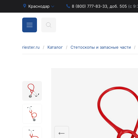
Краснодар
8 (800) 777-83-33, доб. 505
(с 9:
riester.ru
/
Каталог
/
Стетоскопы и запасные части
/
Бинокулярные лупы и аксессуары
Аксессуары для бинокулярных луп
Бинокулярные лупы
Оголовья для бинокулярных луп
Диагностические наборы отоскопов и
офтальмоскопов
Диагностические наборы de luxe
Диагностические наборы e-scope
Диагностические наборы Econom