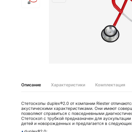
Диагностические наборы EliteVue
Диагностические наборы perfect
Диагностические наборы ri-scope L
Диагностические наборы uni, May
Неврологические молоточки и аксессуары
Аксессуары для неврологических молоточков
Неврологические молоточки
Офтальмоскопы и ретиноскопы
Аксессуары для офтальмоскопов и ретиноскопов
Офтальмоскопы
Офтальмоскопы налобные бинокулярные
Описание
Характеристики
Комплектация
Ретиноскопы и наборы ri-vision
Стетоскопы и запасные части
Стетоскопы duplex®2.0 от компании Riester отличают
Запасные части для стетоскопов
акустическими характеристиками. Они имеют совер
Стетоскопы
позволяют справиться с повседневными диагностиче
Стетоскоп с трубкой предназначен для аускультации
детей и новорожденных и предлагается в следующих
duplex®2.0;