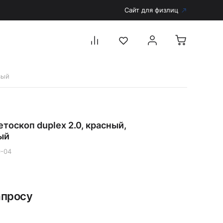
Сайт для физлиц
вый
Перейти в каталог
Дерматоскопы и аксессуары
тоскоп duplex 2.0, красный,
Аксессуары для дерматоскопов
ый
Дерматоскопы
-04
Диагностика
Тонометры
Запасные части и комплектующие
апросу
Аккумуляторы и зарядные устройства
Рукоятки для диагностических приборов