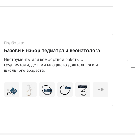
Подборка:
Под
Базовый набор педиатра и неонатолога
Диа
Инструменты для комфортной работы с
Мод
грудничками, детьми младшего дошкольного и
школьного возраста.
+9