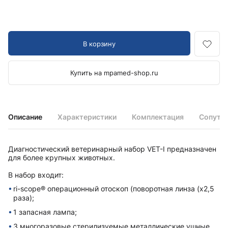
В корзину
Купить на mpamed-shop.ru
Описание
Характеристики
Комплектация
Сопутс
Диагностический ветеринарный набор VET-I предназначен
для более крупных животных.
В набор входит:
ri-scope® операционный отоскоп (поворотная линза (х2,5
раза);
1 запасная лампа;
3 многоразовые стерилизуемые металлические ушные