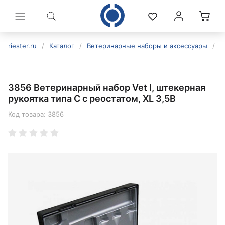
riester.ru
/
Каталог
/
Ветеринарные наборы и аксессуары
/
В
3856 Ветеринарный набор Vet I, штекерная
рукоятка типа C с реостатом, XL 3,5В
Код товара:
3856
политикой конфиденциальности