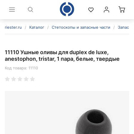
riester.ru
/
Каталог
/
Стетоскопы и запасные части
/
Запасны
11110 Ушные оливы для duplex de luxe,
anestophon, tristar, 1 пара, белые, твердые
Код товара:
11110
политикой конфиденциальности