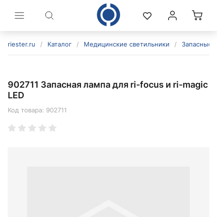
riester.ru
/
Каталог
/
Медицинские светильники
/
Запасные 
902711 Запасная лампа для ri-focus и ri-magic
LED
Код товара:
902711
политикой конфиденциальности