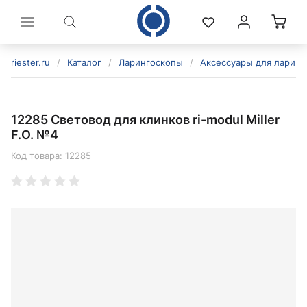
riester.ru
/
Каталог
/
Ларингоскопы
/
Аксессуары для ларинг
12285 Световод для клинков ri-modul Miller
F.O. №4
Код товара:
12285
политикой конфиденциальности