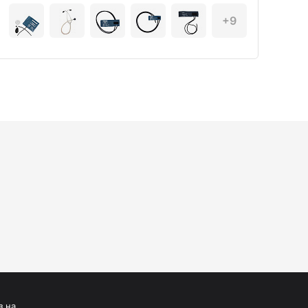
+9
з на