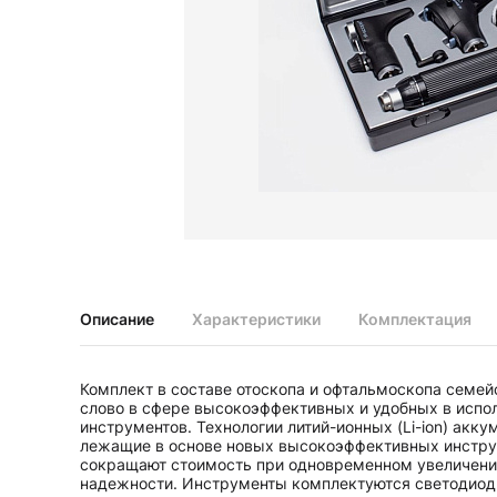
Диагностические наборы EliteVue
Диагностические наборы perfect
Диагностические наборы ri-scope L
Диагностические наборы uni, May
Неврологические молоточки и аксессуары
Аксессуары для неврологических молоточков
Неврологические молоточки
Офтальмоскопы и ретиноскопы
Аксессуары для офтальмоскопов и ретиноскопов
Офтальмоскопы
Офтальмоскопы налобные бинокулярные
Описание
Характеристики
Комплектация
Ретиноскопы и наборы ri-vision
Стетоскопы и запасные части
Комплект в составе отоскопа и офтальмоскопа семейс
Запасные части для стетоскопов
слово в сфере высокоэффективных и удобных в испо
Стетоскопы
инструментов. Технологии литий-ионных (Li-ion) акку
лежащие в основе новых высокоэффективных инстру
сокращают стоимость при одновременном увеличени
надежности. Инструменты комплектуются светодио