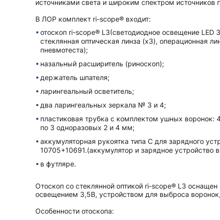
источниками света и широким спектром источников п
В ЛОР комплект ri-scope® входит:
отоскоп ri-scope® L3(светодиодное освещение LED 3
стеклянная оптическая линза (х3), операционная ли
пневмотеста);
назальный расширитель (риноскоп);
держатель шпателя;
ларингеальный осветитель;
два ларингеальных зеркала № 3 и 4;
пластиковая трубка с комплектом ушных воронок: 4 
по 3 одноразовых 2 и 4 мм;
аккумуляторная рукоятка типа C для зарядного уст
10705+10691.(аккумулятор и зарядное устройство в 
в футляре.
Отоскоп со стеклянной оптикой ri-scope® L3 оснаще
освещением 3,5В, устройством для выброса воронок,
Особенности отоскопа: