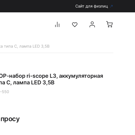
Сайт для физлиц
а типа C, лампа LED 3,5В
Перейти в каталог
Дерматоскопы и аксессуары
Р-набор ri-scope L3, аккумуляторная
Аксессуары для дерматоскопов
па C, лампа LED 3,5В
Дерматоскопы
-550
Диагностика
Тонометры
Запасные части и комплектующие
апросу
Аккумуляторы и зарядные устройства
Рукоятки для диагностических приборов