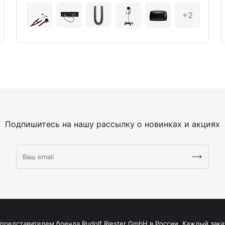
+2
Подпишитесь на нашу рассылку о новинках и акциях
редставителем бренда Rudolf Riester GmbH в России. Каждый зака