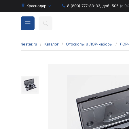
Краснодар
8 (800) 777-83-33, доб. 505
(с 9:
riester.ru
/
Каталог
/
Отоскопы и ЛОР-наборы
/
ЛОР
Бинокулярные лупы и аксессуары
Аксессуары для бинокулярных луп
Бинокулярные лупы
Оголовья для бинокулярных луп
Диагностические наборы отоскопов и
офтальмоскопов
Диагностические наборы de luxe
Диагностические наборы e-scope
Диагностические наборы Econom