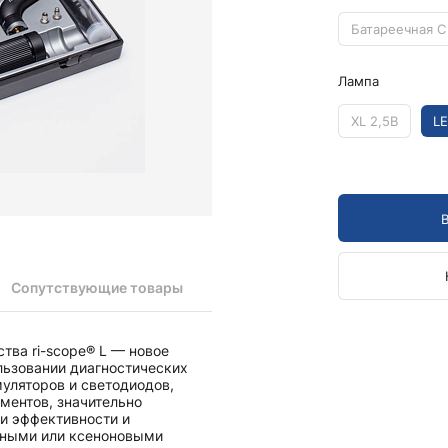
Камертоны и наборы
Камертоны
Батареечная C
Наборы камертонов
Лампа
Медицинские светильники
Запасные части к медицинским светильникам
XL 2,5В
LE
Медицинские осветители
Налобные осветители и рефлекторы
Пневможгуты и аксессуары
Аксессуары для komprimeter
Манжеты для komprimeter
Пневможгуты komprimeter
Сопутствующие товары
Пульсоксиметры ri-fox N
тва ri-scope® L — новое
Термометры и аксессуары
льзовании диагностических
муляторов и светодиодов,
ментов, значительно
и эффективности и
дными или ксеноновыми