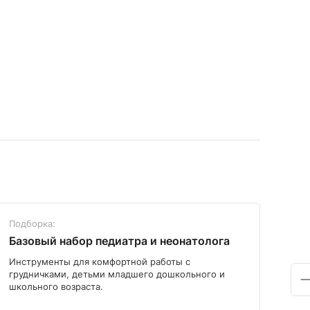
Подборка:
Под
Базовый набор педиатра и неонатолога
Диа
Инструменты для комфортной работы с
Мод
грудничками, детьми младшего дошкольного и
школьного возраста.