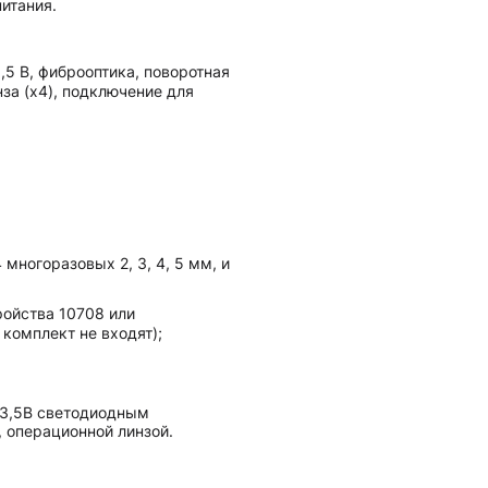
итания.
,5 В, фиброоптика, поворотная
нза (х4), подключение для
многоразовых 2, 3, 4, 5 мм, и
ройства 10708 или
комплект не входят);
н 3,5В светодиодным
 операционной линзой.