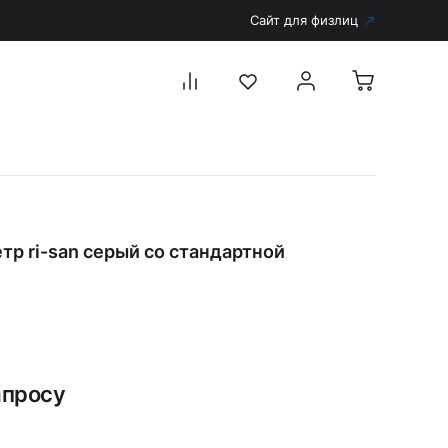
Сайт для физлиц
Перейти в каталог
Дерматоскопы и аксессуары
тр ri-san серый со стандартной
Аксессуары для дерматоскопов
Дерматоскопы
Диагностика
Тонометры
Запасные части и комплектующие
апросу
Аккумуляторы и зарядные устройства
Рукоятки для диагностических приборов