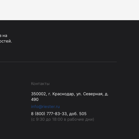
з на
остей.
Контакты
350002, г. Краснодар, ул. Северная, д.
490
info@riester.ru
8 (800) 777-83-33, доб. 505
(с 9:30 до 18:00 в рабочие дни)