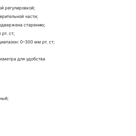
ой регулировкой;
ерительной части;
подвержена старению;
рт. ст;
иапазон: 0–300 мм рт. ст;
нометра для удобства
ный;