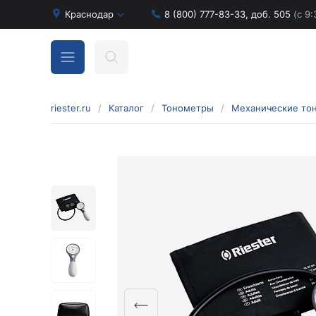
Краснодар
8 (800) 777-83-33, доб. 505
(с 9:
riester.ru
/
Каталог
/
Тонометры
/
Механические то
Бинокулярные лупы и аксессуары
Аксессуары для бинокулярных луп
Бинокулярные лупы
Оголовья для бинокулярных луп
Диагностические наборы отоскопов и
офтальмоскопов
Диагностические наборы de luxe
Диагностические наборы e-scope
Диагностические наборы Econom