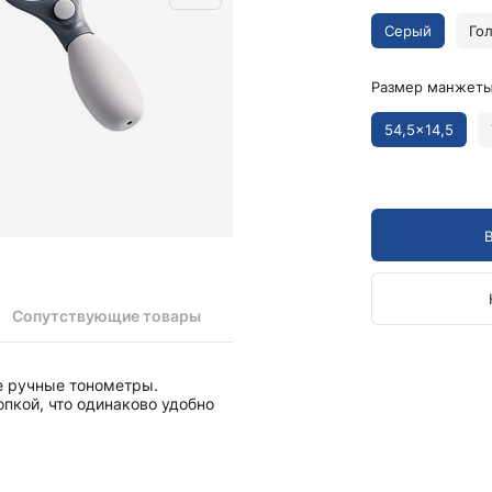
Камертоны и наборы
Камертоны
Серый
Го
Наборы камертонов
Размер манжеты
Медицинские светильники
Запасные части к медицинским светильникам
54,5x14,5
Медицинские осветители
Налобные осветители и рефлекторы
Пневможгуты и аксессуары
Аксессуары для komprimeter
Манжеты для komprimeter
Пневможгуты komprimeter
Сопутствующие товары
Пульсоксиметры ri-fox N
е ручные тонометры.
Термометры и аксессуары
пкой, что одинаково удобно