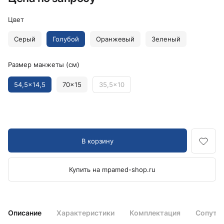
Цвет
Серый
Голубой
Оранжевый
Зеленый
Размер манжеты (см)
54,5x14,5
70x15
35,5x10
В корзину
Купить на mpamed-shop.ru
Описание
Характеристики
Комплектация
Сопутс